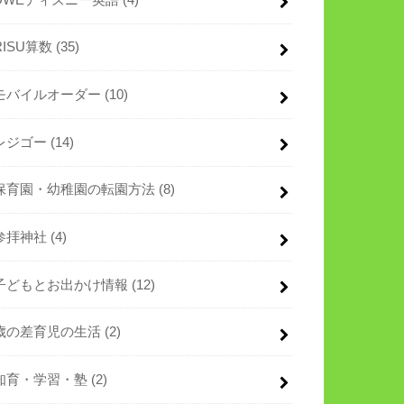
RISU算数
(35)
モバイルオーダー
(10)
レジゴー
(14)
保育園・幼稚園の転園方法
(8)
参拝神社
(4)
子どもとお出かけ情報
(12)
歳の差育児の生活
(2)
知育・学習・塾
(2)