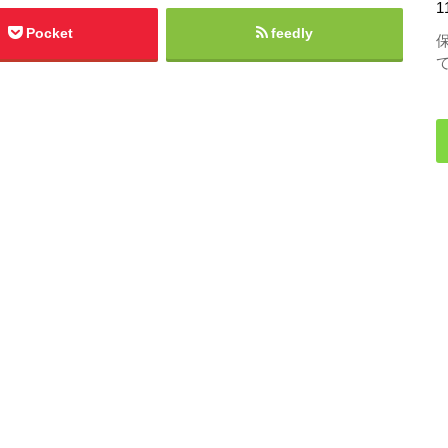
1
Pocket
feedly