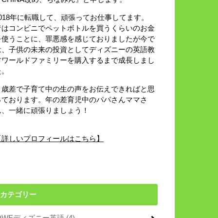
2018年に転職して、頑張ってお仕事してます。
昔はコンビニでペットボトルを買うくらいのお金
を使うことに、罪悪感を感じておりましたが今で
は、子供の未来の投資としてディズニーの英語教
材ワールドファミリーを購入するまで成長しまし
た。
８歳差で子育て中の生の声をお伝えできればと思
っております。年の差育児中のパパさんママさ
ん、一緒に頑張りましょう！
【詳しいプロフィールはこちら】
カテゴリー
DWEディズニー英語
(4)