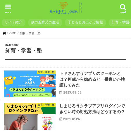
menu
search
サイト紹介
歳の差育児の生活
子どもとお出かけ情報
知育・学習
HOME
知育・学習・塾
知育・学習・塾
知育・学習・塾
トドさんすうアプリのクーポンと
は？何歳から始めると一番良いか検
証してみた
2023.05.06
知育・学習・塾
しまじろうクラブアプリログインで
きない時の対処方法はどうするの？
2021.12.26