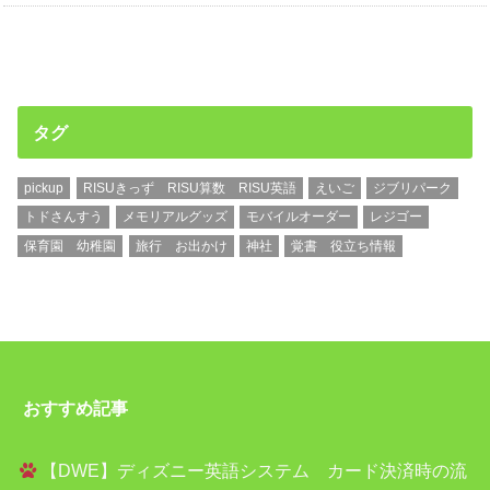
タグ
pickup
RISUきっず RISU算数 RISU英語
えいご
ジブリパーク
トドさんすう
メモリアルグッズ
モバイルオーダー
レジゴー
保育園 幼稚園
旅行 お出かけ
神社
覚書 役立ち情報
おすすめ記事
【DWE】ディズニー英語システム カード決済時の流