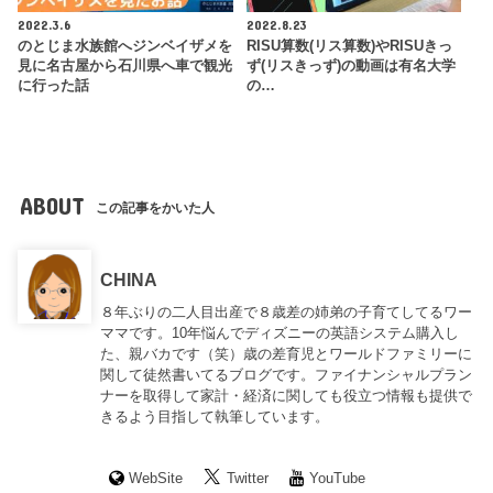
2022.3.6
2022.8.23
のとじま水族館へジンベイザメを
RISU算数(リス算数)やRISUきっ
見に名古屋から石川県へ車で観光
ず(リスきっず)の動画は有名大学
に行った話
の…
ABOUT
この記事をかいた人
CHINA
８年ぶりの二人目出産で８歳差の姉弟の子育てしてるワー
ママです。10年悩んでディズニーの英語システム購入し
た、親バカです（笑）歳の差育児とワールドファミリーに
関して徒然書いてるブログです。ファイナンシャルプラン
ナーを取得して家計・経済に関しても役立つ情報も提供で
きるよう目指して執筆しています。
WebSite
Twitter
YouTube