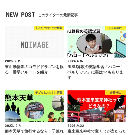
NEW POST
このライターの最新記事
子どもとお出かけ情報
RISU算数
2025.2.11
2024.4.16
東山動物園のコモドドラゴンを観
RISU算数の英語学習「ハロー！
る一番早いルートを紹介
ベルリッツ」に実は○○もありま
す
子どもとお出かけ情報
参拝神社
2023.10.4
2023.9.22
熊本天草で旅行するなら！子連れ
宝来宝来神社で宝くじが当たった