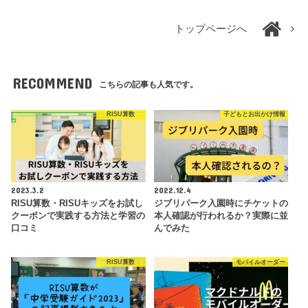
トップページへ
RECOMMEND
こちらの記事も人気です。
RISU算数
子どもとお出かけ情報
2023.3.2
2022.12.4
RISU算数・RISUキッズをお試し
ジブリパーク入園時にチケットの
クーポンで実践する方法と学習の
本人確認が行われるか？実際に並
口コミ
んでみた
RISU算数
モバイルオーダー