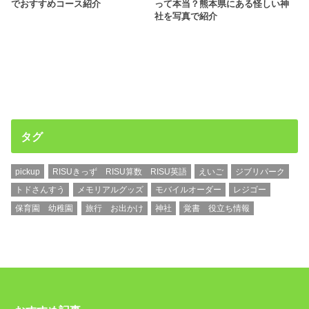
でおすすめコース紹介
って本当？熊本県にある怪しい神
社を写真で紹介
タグ
pickup
RISUきっず RISU算数 RISU英語
えいご
ジブリパーク
トドさんすう
メモリアルグッズ
モバイルオーダー
レジゴー
保育園 幼稚園
旅行 お出かけ
神社
覚書 役立ち情報