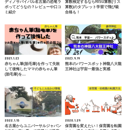
ディノサバイバル名古屋の恐竜ラ
算数検定するならRISU算数(リス
ボってどうなの？レビューや口コ
算数)のタブレット学習で飛び級
ミ紹介
合格も！
赤ちゃん筆
参拝神社
2021.1.23
2023.9.19
赤ちゃん筆(胎毛筆)を作って失敗
熊本のパワースポット神龍八大龍
して後悔したママの赤ちゃん筆
王神社は宇宙一最強と実感
(胎毛筆)を…
子どもとお出かけ情報
保育園・幼稚園の転園方法
2022.1.15
2020.1.29
名古屋からユニバーサルジャパン
保育園を変えたい！保育園を転園