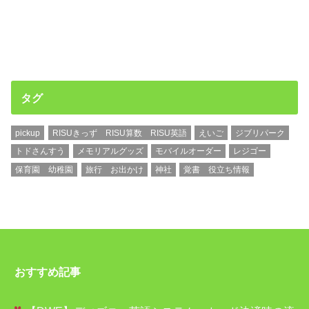
タグ
pickup
RISUきっず RISU算数 RISU英語
えいご
ジブリパーク
トドさんすう
メモリアルグッズ
モバイルオーダー
レジゴー
保育園 幼稚園
旅行 お出かけ
神社
覚書 役立ち情報
おすすめ記事