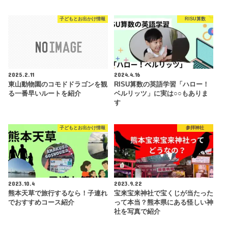
子どもとお出かけ情報
RISU算数
2025.2.11
2024.4.16
東山動物園のコモドドラゴンを観
RISU算数の英語学習「ハロー！
る一番早いルートを紹介
ベルリッツ」に実は○○もありま
す
子どもとお出かけ情報
参拝神社
2023.10.4
2023.9.22
熊本天草で旅行するなら！子連れ
宝来宝来神社で宝くじが当たった
でおすすめコース紹介
って本当？熊本県にある怪しい神
社を写真で紹介