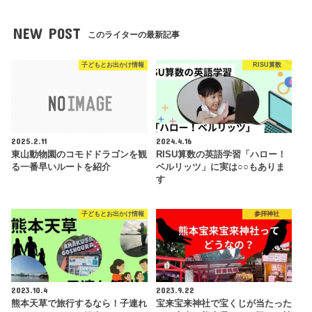
NEW POST
このライターの最新記事
子どもとお出かけ情報
RISU算数
2025.2.11
2024.4.16
東山動物園のコモドドラゴンを観
RISU算数の英語学習「ハロー！
る一番早いルートを紹介
ベルリッツ」に実は○○もありま
す
子どもとお出かけ情報
参拝神社
2023.10.4
2023.9.22
熊本天草で旅行するなら！子連れ
宝来宝来神社で宝くじが当たった