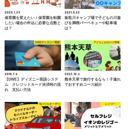
2020.1.29
2021.8.22
保育園を変えたい！保育園を転園
板取川キャンプ場で子どもの川遊
したい場合の申込に必要な点数と
びを満喫バーベキューや駐車場
は？
は？
DWEディズニー英語
子どもとお出かけ情報
2018.7.6
2023.10.4
【DWE】ディズニー英語システ
熊本天草で旅行するなら！子連れ
ム クレジットカード決済時の流
でおすすめコース紹介
れ 支払い方法
モバイルオーダー
レジゴー