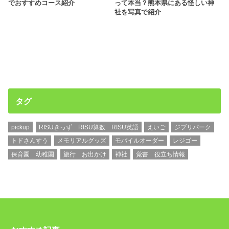
でおすすめコース紹介
って本当？熊本県にある怪しい神
社を写真で紹介
タグ
pickup
RISUきっず RISU算数 RISU英語
えいご
ジブリパーク
トドさんすう
メモリアルグッズ
モバイルオーダー
レジゴー
保育園 幼稚園
旅行 お出かけ
神社
覚書 役立ち情報