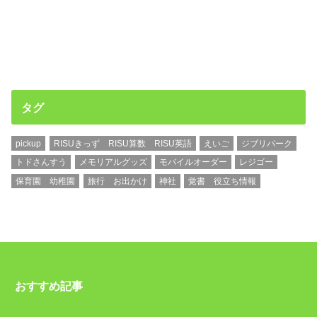
タグ
pickup
RISUきっず RISU算数 RISU英語
えいご
ジブリパーク
トドさんすう
メモリアルグッズ
モバイルオーダー
レジゴー
保育園 幼稚園
旅行 お出かけ
神社
覚書 役立ち情報
おすすめ記事