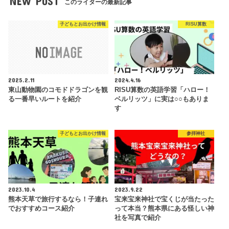
NEW POST
このライターの最新記事
子どもとお出かけ情報
RISU算数
2025.2.11
2024.4.16
東山動物園のコモドドラゴンを観
RISU算数の英語学習「ハロー！
る一番早いルートを紹介
ベルリッツ」に実は○○もありま
す
子どもとお出かけ情報
参拝神社
2023.10.4
2023.9.22
熊本天草で旅行するなら！子連れ
宝来宝来神社で宝くじが当たった
でおすすめコース紹介
って本当？熊本県にある怪しい神
社を写真で紹介