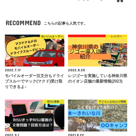
RECOMMEND
こちらの記事も人気です。
モバイルオーダー
レジゴー
2022.7.17
2022.8.20
モバイルオーダー注文分もドライ
レジゴーを実施している神奈川県
ブスルーでマック(マクド)受け取
のイオン店舗の最新情報(2023)
りできるよ♪
RISU算数
子どもとお出かけ情報
2022.9.1
2021.8.22