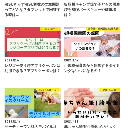
RISUきっずRISU算数の文章問題
板取川キャンプ場で子どもの川遊
ってどんな？タブレットで回答す
びを満喫バーベキューや駐車場
る時は…
は？
レジゴー
保育園・幼稚園の転園方法
2021.12.6
2021.8.14
レジゴー使う時アプリクーポンは
小規模保育園から転園するタイミ
利用できる？アプリクーポンは？
ングはいつになるの？
モバイルオーダー
赤ちゃん筆
2021.12.14
2021.1.22
サーティーワン31のモバイルオ
赤ちゃん筆(胎毛筆)いらないパ