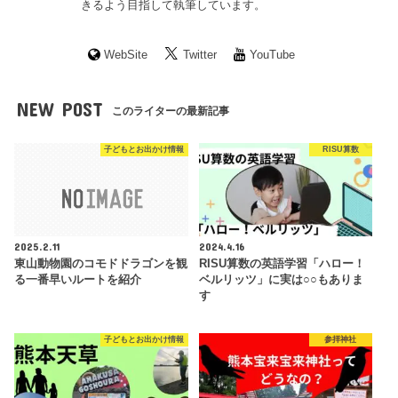
きるよう目指して執筆しています。
WebSite
Twitter
YouTube
NEW POST
このライターの最新記事
子どもとお出かけ情報
RISU算数
2025.2.11
2024.4.16
東山動物園のコモドドラゴンを観
RISU算数の英語学習「ハロー！
る一番早いルートを紹介
ベルリッツ」に実は○○もありま
す
子どもとお出かけ情報
参拝神社