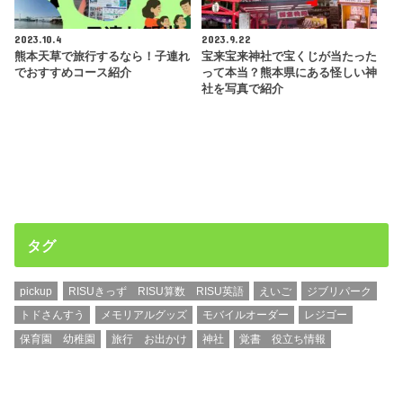
2023.10.4
2023.9.22
熊本天草で旅行するなら！子連れ
宝来宝来神社で宝くじが当たった
でおすすめコース紹介
って本当？熊本県にある怪しい神
社を写真で紹介
タグ
pickup
RISUきっず RISU算数 RISU英語
えいご
ジブリパーク
トドさんすう
メモリアルグッズ
モバイルオーダー
レジゴー
保育園 幼稚園
旅行 お出かけ
神社
覚書 役立ち情報