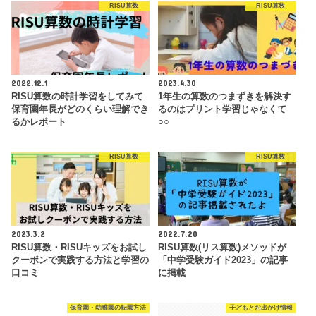
RISU算数
RISU算数
2022.12.1
2023.4.30
RISU算数の時計学習をしてみて
1年生の算数のつまずきを解決す
保育園年長がどのくらい理解でき
るのはプリント学習じゃなくて
るかレポート
○○
RISU算数
RISU算数
2023.3.2
2022.7.20
RISU算数・RISUキッズをお試し
RISU算数(リス算数)メソッドが
クーポンで実践する方法と学習の
「中学受験ガイド2023」の記事
口コミ
に掲載
保育園・幼稚園の転園方法
子どもとお出かけ情報