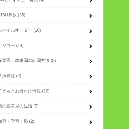
RISU算数
(35)
モバイルオーダー
(10)
レジゴー
(14)
保育園・幼稚園の転園方法
(8)
参拝神社
(4)
子どもとお出かけ情報
(12)
歳の差育児の生活
(2)
知育・学習・塾
(2)