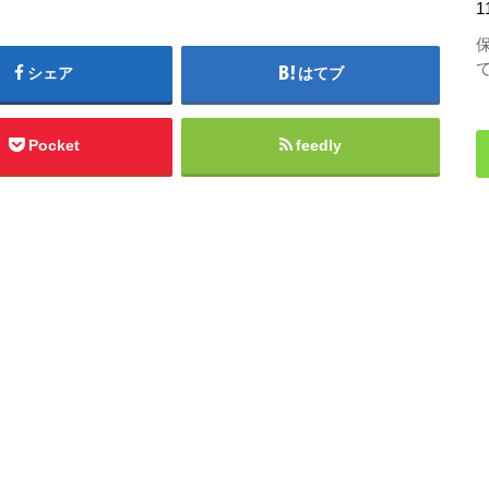
1
シェア
はてブ
Pocket
feedly