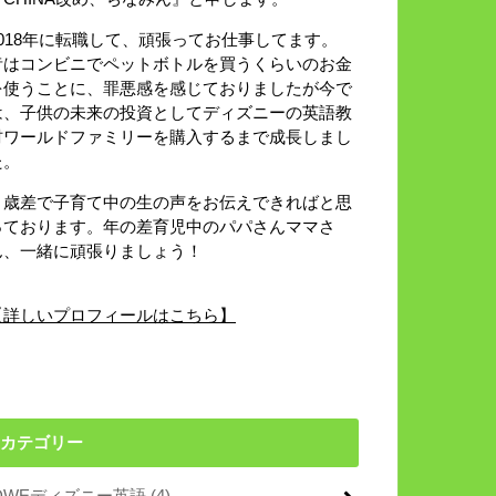
2018年に転職して、頑張ってお仕事してます。
昔はコンビニでペットボトルを買うくらいのお金
を使うことに、罪悪感を感じておりましたが今で
は、子供の未来の投資としてディズニーの英語教
材ワールドファミリーを購入するまで成長しまし
た。
８歳差で子育て中の生の声をお伝えできればと思
っております。年の差育児中のパパさんママさ
ん、一緒に頑張りましょう！
【詳しいプロフィールはこちら】
カテゴリー
DWEディズニー英語
(4)