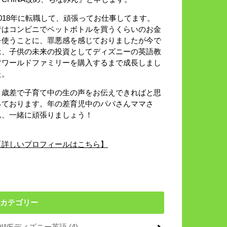
2018年に転職して、頑張ってお仕事してます。
昔はコンビニでペットボトルを買うくらいのお金
を使うことに、罪悪感を感じておりましたが今で
は、子供の未来の投資としてディズニーの英語教
材ワールドファミリーを購入するまで成長しまし
た。
８歳差で子育て中の生の声をお伝えできればと思
っております。年の差育児中のパパさんママさ
ん、一緒に頑張りましょう！
【詳しいプロフィールはこちら】
カテゴリー
DWEディズニー英語
(4)