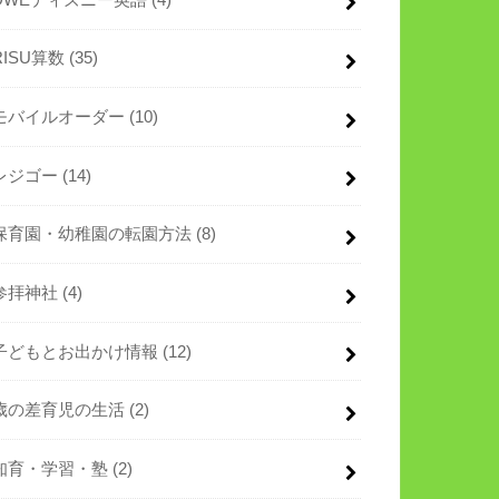
RISU算数
(35)
モバイルオーダー
(10)
レジゴー
(14)
保育園・幼稚園の転園方法
(8)
参拝神社
(4)
子どもとお出かけ情報
(12)
歳の差育児の生活
(2)
知育・学習・塾
(2)