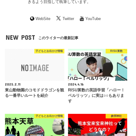
きるよう目指して執筆しています。
WebSite
Twitter
YouTube
NEW POST
このライターの最新記事
子どもとお出かけ情報
RISU算数
2025.2.11
2024.4.16
東山動物園のコモドドラゴンを観
RISU算数の英語学習「ハロー！
る一番早いルートを紹介
ベルリッツ」に実は○○もありま
す
子どもとお出かけ情報
参拝神社