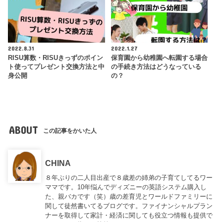
2022.8.31
2022.1.27
RISU算数・RISUきっずのポイン
保育園から幼稚園へ転園する場合
ト使ってプレゼント交換方法と中
の手続き方法はどうなっている
身公開
の？
ABOUT
この記事をかいた人
CHINA
８年ぶりの二人目出産で８歳差の姉弟の子育てしてるワー
ママです。10年悩んでディズニーの英語システム購入し
た、親バカです（笑）歳の差育児とワールドファミリーに
関して徒然書いてるブログです。ファイナンシャルプラン
ナーを取得して家計・経済に関しても役立つ情報も提供で