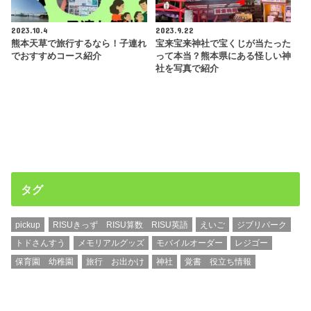
2023.10.4
2023.9.22
熊本天草で旅行するなら！子連れ
宝来宝来神社で宝くじが当たった
でおすすめコース紹介
って本当？熊本県にある怪しい神
社を写真で紹介
タグ
pickup
RISUきっず RISU算数 RISU英語
えいご
ジブリパーク
トドさんすう
メモリアルグッズ
モバイルオーダー
レジゴー
保育園 幼稚園
旅行 お出かけ
神社
覚書 役立ち情報