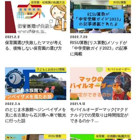
保育園・幼稚園の転園方法
RISU算数
2021.2.2
2022.7.20
保育園選び失敗したママが考え
RISU算数(リス算数)メソッドが
る、後悔しない保育園の選び方
「中学受験ガイド2023」の記事
に掲載
子どもとお出かけ情報
モバイルオーダー
2022.3.6
2021.9.13
のとじま水族館へジンベイザメを
モバイルオーダーマック(マクド
見に名古屋から石川県へ車で観光
ナルド)での受取りは時間指定が
に行った話
できるのか？…
RISU算数
保育園・幼稚園の転園方法