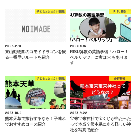
子どもとお出かけ情報
RISU算数
2025.2.11
2024.4.16
東山動物園のコモドドラゴンを観
RISU算数の英語学習「ハロー！
る一番早いルートを紹介
ベルリッツ」に実は○○もありま
す
子どもとお出かけ情報
参拝神社
2023.10.4
2023.9.22
熊本天草で旅行するなら！子連れ
宝来宝来神社で宝くじが当たった
でおすすめコース紹介
って本当？熊本県にある怪しい神
社を写真で紹介