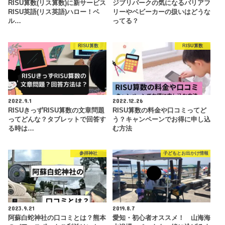
RISU算数(リス算数)に新サービス
ジブリパークの気になるバリアフ
RISU英語(リス英語)ハロー！ベ
リーやベビーカーの扱いはどうな
ル…
ってる？
RISU算数
RISU算数
2022.9.1
2022.12.26
RISUきっずRISU算数の文章問題
RISU算数の料金や口コミってど
ってどんな？タブレットで回答す
う？キャンペーンでお得に申し込
る時は…
む方法
参拝神社
子どもとお出かけ情報
2023.9.21
2019.8.7
阿蘇白蛇神社の口コミとは？熊本
愛知・初心者オススメ！ 山海海