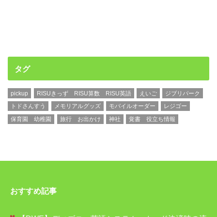
タグ
pickup
RISUきっず RISU算数 RISU英語
えいご
ジブリパーク
トドさんすう
メモリアルグッズ
モバイルオーダー
レジゴー
保育園 幼稚園
旅行 お出かけ
神社
覚書 役立ち情報
おすすめ記事