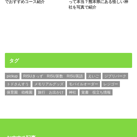
でおすすめコース紹介
って本当？熊本県にある怪しい神
社を写真で紹介
タグ
pickup
RISUきっず RISU算数 RISU英語
えいご
ジブリパーク
トドさんすう
メモリアルグッズ
モバイルオーダー
レジゴー
保育園 幼稚園
旅行 お出かけ
神社
覚書 役立ち情報