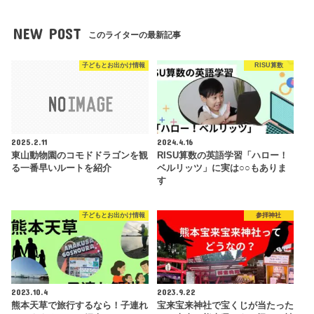
NEW POST
このライターの最新記事
子どもとお出かけ情報
RISU算数
2025.2.11
2024.4.16
東山動物園のコモドドラゴンを観
RISU算数の英語学習「ハロー！
る一番早いルートを紹介
ベルリッツ」に実は○○もありま
す
子どもとお出かけ情報
参拝神社
2023.10.4
2023.9.22
熊本天草で旅行するなら！子連れ
宝来宝来神社で宝くじが当たった