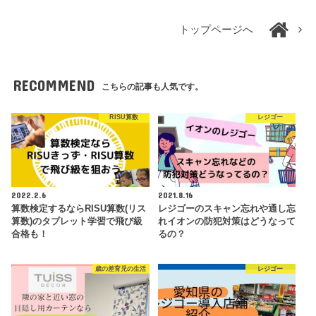
トップページへ
RECOMMEND
こちらの記事も人気です。
RISU算数
レジゴー
2022.2.6
2021.8.16
算数検定するならRISU算数(リス
レジゴーのスキャン忘れや通し忘
算数)のタブレット学習で飛び級
れイオンの防犯対策はどうなって
合格も！
るの？
歳の差育児の生活
レジゴー