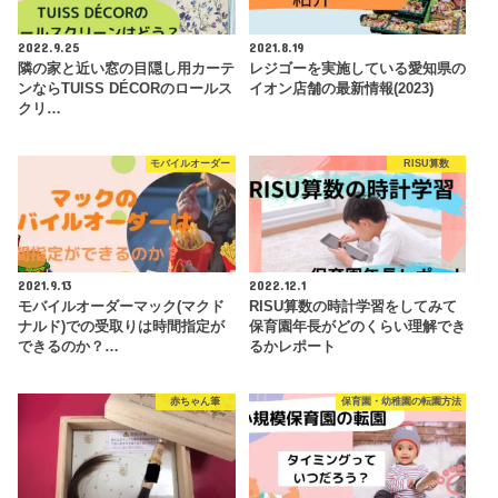
2022.9.25
2021.8.19
隣の家と近い窓の目隠し用カーテ
レジゴーを実施している愛知県の
ンならTUISS DÉCORのロールス
イオン店舗の最新情報(2023)
クリ…
モバイルオーダー
RISU算数
2021.9.13
2022.12.1
モバイルオーダーマック(マクド
RISU算数の時計学習をしてみて
ナルド)での受取りは時間指定が
保育園年長がどのくらい理解でき
できるのか？…
るかレポート
赤ちゃん筆
保育園・幼稚園の転園方法