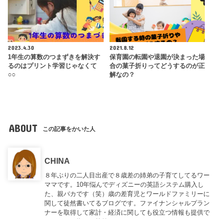
2023.4.30
2021.8.12
1年生の算数のつまずきを解決す
保育園の転園や退園が決まった場
るのはプリント学習じゃなくて
合の菓子折りってどうするのが正
○○
解なの？
ABOUT
この記事をかいた人
CHINA
８年ぶりの二人目出産で８歳差の姉弟の子育てしてるワー
ママです。10年悩んでディズニーの英語システム購入し
た、親バカです（笑）歳の差育児とワールドファミリーに
関して徒然書いてるブログです。ファイナンシャルプラン
ナーを取得して家計・経済に関しても役立つ情報も提供で