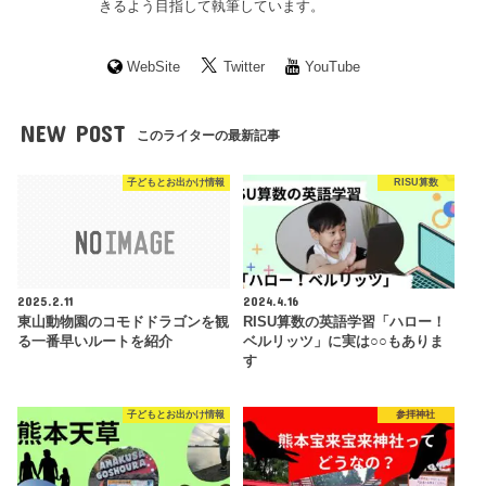
きるよう目指して執筆しています。
WebSite
Twitter
YouTube
NEW POST
このライターの最新記事
子どもとお出かけ情報
RISU算数
2025.2.11
2024.4.16
東山動物園のコモドドラゴンを観
RISU算数の英語学習「ハロー！
る一番早いルートを紹介
ベルリッツ」に実は○○もありま
す
子どもとお出かけ情報
参拝神社