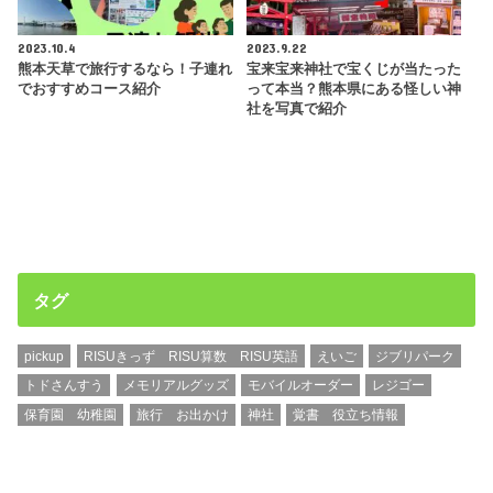
2023.10.4
2023.9.22
熊本天草で旅行するなら！子連れ
宝来宝来神社で宝くじが当たった
でおすすめコース紹介
って本当？熊本県にある怪しい神
社を写真で紹介
タグ
pickup
RISUきっず RISU算数 RISU英語
えいご
ジブリパーク
トドさんすう
メモリアルグッズ
モバイルオーダー
レジゴー
保育園 幼稚園
旅行 お出かけ
神社
覚書 役立ち情報