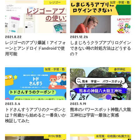
レジゴー
知育・学習・塾
2021.8.22
2021.12.26
レジゴーのアプリ爆誕！アイフォ
しまじろうクラブアプリログイン
ーンとアンドロイドandroidで使
できない時の対処方法はどうする
用可能
の？
知育・学習・塾
参拝神社
2023.5.6
2023.9.19
トドさんすうアプリのクーポンと
熊本のパワースポット神龍八大龍
は？何歳から始めると一番良いか
王神社は宇宙一最強と実感
検証してみた
RISU算数
保育園・幼稚園の転園方法