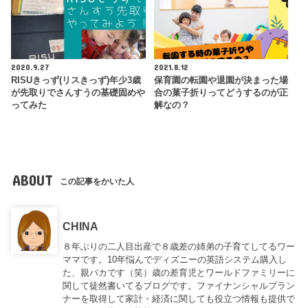
2020.9.27
2021.8.12
RISUきっず(リスきっず)年少3歳
保育園の転園や退園が決まった場
が先取りでさんすうの基礎固めや
合の菓子折りってどうするのが正
ってみた
解なの？
ABOUT
この記事をかいた人
CHINA
８年ぶりの二人目出産で８歳差の姉弟の子育てしてるワー
ママです。10年悩んでディズニーの英語システム購入し
た、親バカです（笑）歳の差育児とワールドファミリーに
関して徒然書いてるブログです。ファイナンシャルプラン
ナーを取得して家計・経済に関しても役立つ情報も提供で