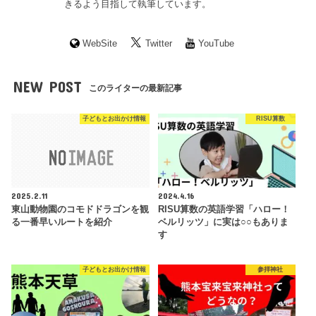
きるよう目指して執筆しています。
WebSite
Twitter
YouTube
NEW POST
このライターの最新記事
子どもとお出かけ情報
RISU算数
2025.2.11
2024.4.16
東山動物園のコモドドラゴンを観
RISU算数の英語学習「ハロー！
る一番早いルートを紹介
ベルリッツ」に実は○○もありま
す
子どもとお出かけ情報
参拝神社