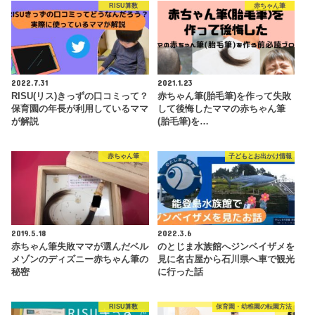
RISU算数
赤ちゃん筆
2022.7.31
2021.1.23
RISU(リス)きっずの口コミって？
赤ちゃん筆(胎毛筆)を作って失敗
保育園の年長が利用しているママ
して後悔したママの赤ちゃん筆
が解説
(胎毛筆)を…
赤ちゃん筆
子どもとお出かけ情報
2019.5.18
2022.3.6
赤ちゃん筆失敗ママが選んだベル
のとじま水族館へジンベイザメを
メゾンのディズニー赤ちゃん筆の
見に名古屋から石川県へ車で観光
秘密
に行った話
RISU算数
保育園・幼稚園の転園方法