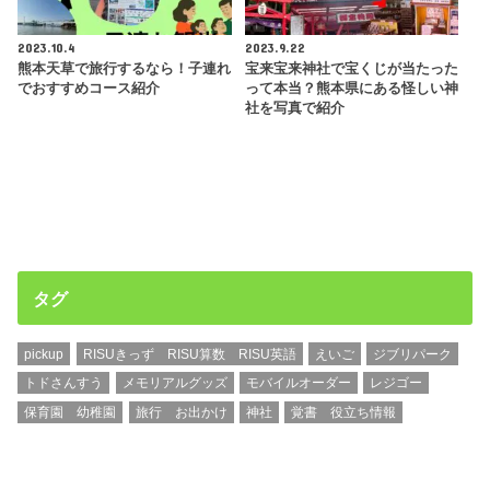
2023.10.4
2023.9.22
熊本天草で旅行するなら！子連れ
宝来宝来神社で宝くじが当たった
でおすすめコース紹介
って本当？熊本県にある怪しい神
社を写真で紹介
タグ
pickup
RISUきっず RISU算数 RISU英語
えいご
ジブリパーク
トドさんすう
メモリアルグッズ
モバイルオーダー
レジゴー
保育園 幼稚園
旅行 お出かけ
神社
覚書 役立ち情報