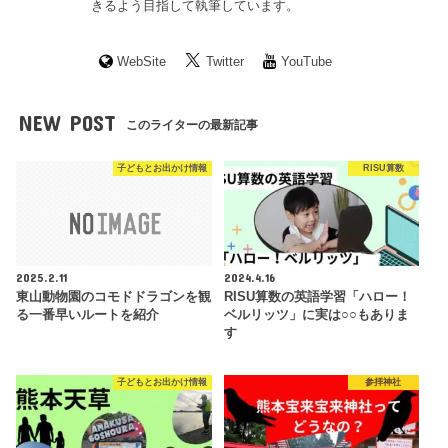
きるよう目指して執筆しています。
WebSite
Twitter
YouTube
NEW POST
このライターの最新記事
子どもとお出かけ情報
RISU算数
2025.2.11
2024.4.16
東山動物園のコモドドラゴンを観
RISU算数の英語学習「ハロー！
る一番早いルートを紹介
ベルリッツ」に実は○○もありま
す
子どもとお出かけ情報
参拝神社