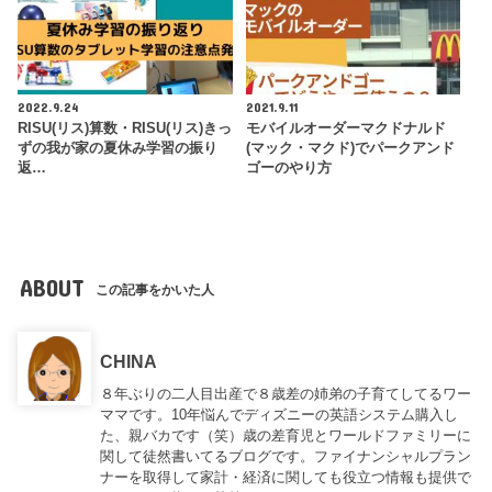
2022.9.24
2021.9.11
RISU(リス)算数・RISU(リス)きっ
モバイルオーダーマクドナルド
ずの我が家の夏休み学習の振り
(マック・マクド)でパークアンド
返…
ゴーのやり方
ABOUT
この記事をかいた人
CHINA
８年ぶりの二人目出産で８歳差の姉弟の子育てしてるワー
ママです。10年悩んでディズニーの英語システム購入し
た、親バカです（笑）歳の差育児とワールドファミリーに
関して徒然書いてるブログです。ファイナンシャルプラン
ナーを取得して家計・経済に関しても役立つ情報も提供で