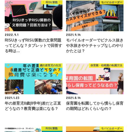
RISU算数
モバイルオーダー
2022.9.1
2021.9.14
RISUきっずRISU算数の文章問題
モバイルオーダーでピクルス抜き
ってどんな？タブレットで回答す
や氷抜きやケチャップなしのやり
る時は…
かたとは？
歳の差育児の生活
保育園・幼稚園の転園方法
2021.1.23
2021.8.14
年の差育児8歳(8学年)差だと正直
保育園を転園してから慣らし保育
どうなの？教育費は楽になる？
の期間はどれくらいなの？
RISU算数
モバイルオーダー