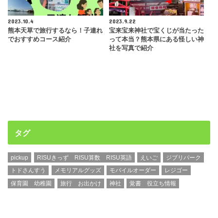
2023.10.4
2023.9.22
熊本天草で旅行するなら！子連れ
宝来宝来神社で宝くじが当たった
でおすすめコース紹介
って本当？熊本県にある怪しい神
社を写真で紹介
タグ
pickup
RISUきっず RISU算数 RISU英語
えいご
ジブリパーク
トドさんすう
メモリアルグッズ
モバイルオーダー
レジゴー
保育園 幼稚園
旅行 お出かけ
神社
覚書 役立ち情報