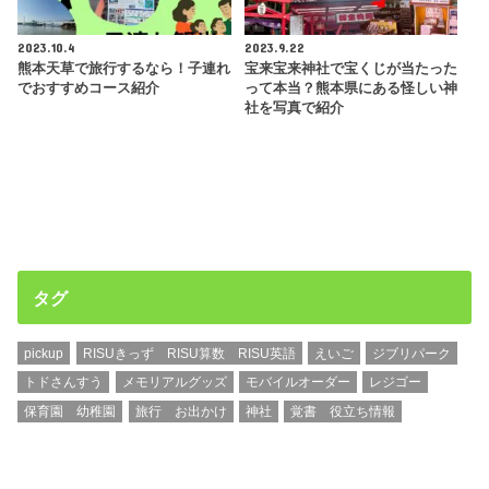
2023.10.4
2023.9.22
熊本天草で旅行するなら！子連れ
宝来宝来神社で宝くじが当たった
でおすすめコース紹介
って本当？熊本県にある怪しい神
社を写真で紹介
タグ
pickup
RISUきっず RISU算数 RISU英語
えいご
ジブリパーク
トドさんすう
メモリアルグッズ
モバイルオーダー
レジゴー
保育園 幼稚園
旅行 お出かけ
神社
覚書 役立ち情報