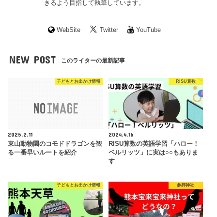
きるよう目指して執筆しています。
WebSite
Twitter
YouTube
NEW POST
このライターの最新記事
子どもとお出かけ情報
RISU算数
2025.2.11
2024.4.16
東山動物園のコモドドラゴンを観
RISU算数の英語学習「ハロー！
る一番早いルートを紹介
ベルリッツ」に実は○○もありま
す
子どもとお出かけ情報
参拝神社