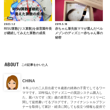
2023.1.2
2019.5.18
RISU算数(リス算数)を保育園年長
赤ちゃん筆失敗ママが選んだベル
が継続してみえた算数の成長
メゾンのディズニー赤ちゃん筆の
秘密
ABOUT
この記事をかいた人
CHINA
８年ぶりの二人目出産で８歳差の姉弟の子育てしてるワー
ママです。10年悩んでディズニーの英語システム購入し
た、親バカです（笑）歳の差育児とワールドファミリーに
関して徒然書いてるブログです。ファイナンシャルプラン
ナーを取得して家計・経済に関しても役立つ情報も提供で