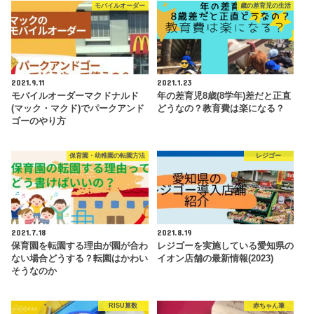
モバイルオーダー
歳の差育児の生活
2021.9.11
2021.1.23
モバイルオーダーマクドナルド
年の差育児8歳(8学年)差だと正直
(マック・マクド)でパークアンド
どうなの？教育費は楽になる？
ゴーのやり方
保育園・幼稚園の転園方法
レジゴー
2021.7.18
2021.8.19
保育園を転園する理由が園が合わ
レジゴーを実施している愛知県の
ない場合どうする？転園はかわい
イオン店舗の最新情報(2023)
そうなのか
RISU算数
赤ちゃん筆