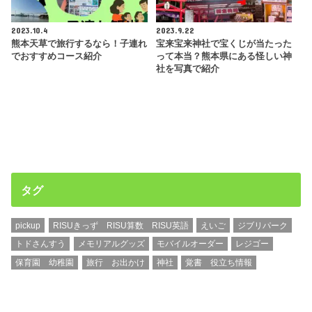
2023.10.4
2023.9.22
熊本天草で旅行するなら！子連れ
宝来宝来神社で宝くじが当たった
でおすすめコース紹介
って本当？熊本県にある怪しい神
社を写真で紹介
タグ
pickup
RISUきっず RISU算数 RISU英語
えいご
ジブリパーク
トドさんすう
メモリアルグッズ
モバイルオーダー
レジゴー
保育園 幼稚園
旅行 お出かけ
神社
覚書 役立ち情報