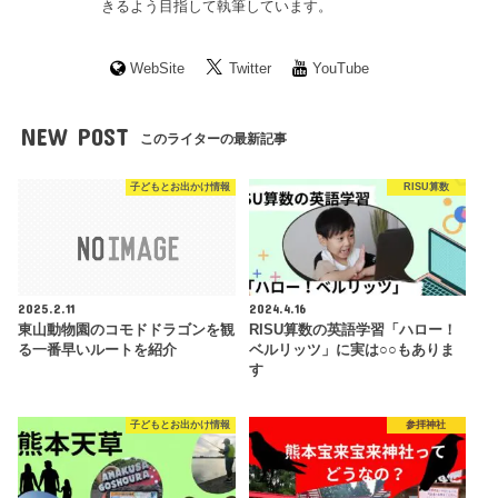
きるよう目指して執筆しています。
WebSite
Twitter
YouTube
NEW POST
このライターの最新記事
子どもとお出かけ情報
RISU算数
2025.2.11
2024.4.16
東山動物園のコモドドラゴンを観
RISU算数の英語学習「ハロー！
る一番早いルートを紹介
ベルリッツ」に実は○○もありま
す
子どもとお出かけ情報
参拝神社