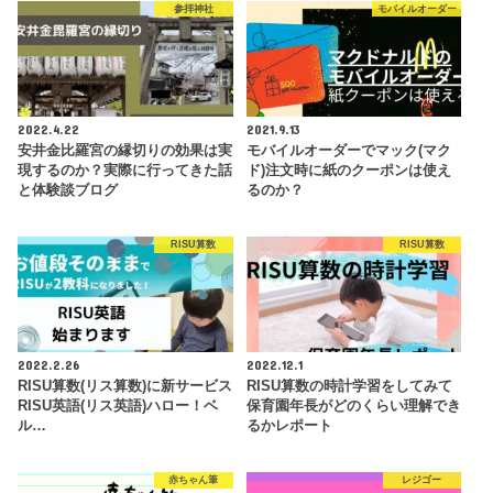
参拝神社
モバイルオーダー
2022.4.22
2021.9.13
安井金比羅宮の縁切りの効果は実
モバイルオーダーでマック(マク
現するのか？実際に行ってきた話
ド)注文時に紙のクーポンは使え
と体験談ブログ
るのか？
RISU算数
RISU算数
2022.2.26
2022.12.1
RISU算数(リス算数)に新サービス
RISU算数の時計学習をしてみて
RISU英語(リス英語)ハロー！ベ
保育園年長がどのくらい理解でき
ル…
るかレポート
赤ちゃん筆
レジゴー