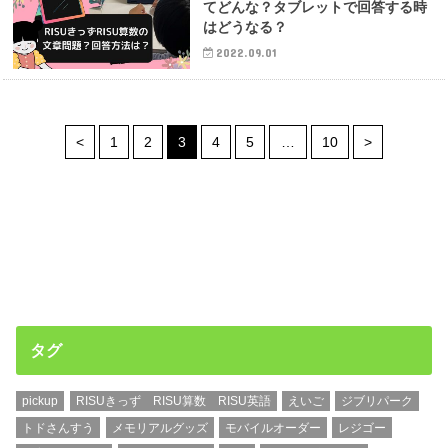
てどんな？タブレットで回答する時
はどうなる？
2022.09.01
<
1
2
3
4
5
…
10
>
タグ
pickup
RISUきっず RISU算数 RISU英語
えいご
ジブリパーク
トドさんすう
メモリアルグッズ
モバイルオーダー
レジゴー