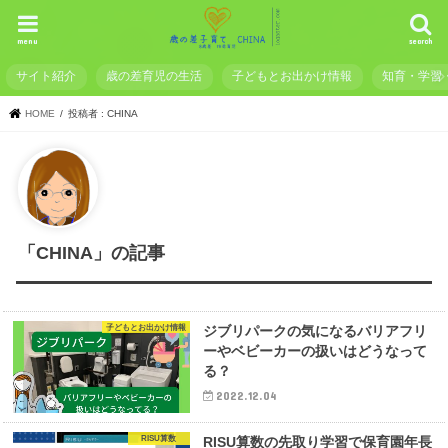
menu
search
サイト紹介
歳の差育児の生活
子どもとお出かけ情報
知育・学習
HOME
投稿者 : CHINA
「CHINA」の記事
子どもとお出かけ情報
ジブリパークの気になるバリアフリ
ーやベビーカーの扱いはどうなって
る？
2022.12.04
RISU算数
RISU算数の先取り学習で保育園年長