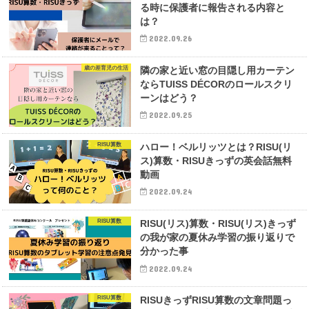
る時に保護者に報告される内容と
は？
2022.09.26
歳の差育児の生活
隣の家と近い窓の目隠し用カーテン
ならTUISS DÉCORのロールスクリ
ーンはどう？
2022.09.25
RISU算数
ハロー！ベルリッツとは？RISU(リ
ス)算数・RISUきっずの英会話無料
動画
2022.09.24
RISU算数
RISU(リス)算数・RISU(リス)きっず
の我が家の夏休み学習の振り返りで
分かった事
2022.09.24
RISU算数
RISUきっずRISU算数の文章問題っ