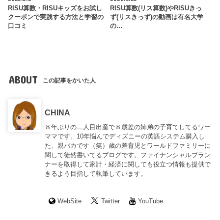
RISU算数・RISUキッズをお試し
RISU算数(リス算数)やRISUきっ
クーポンで実践する方法と学習の
ず(リスきっず)の動画は有名大学
口コミ
の…
ABOUT
この記事をかいた人
CHINA
８年ぶりの二人目出産で８歳差の姉弟の子育てしてるワー
ママです。10年悩んでディズニーの英語システム購入し
た、親バカです（笑）歳の差育児とワールドファミリーに
関して徒然書いてるブログです。ファイナンシャルプラン
ナーを取得して家計・経済に関しても役立つ情報も提供で
きるよう目指して執筆しています。
WebSite
Twitter
YouTube