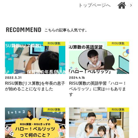
トップページへ
RECOMMEND
こちらの記事も人気です。
RISU算数
RISU算数
2022.5.31
2024.4.16
RISU算数(リス算数)を年長の息子
RISU算数の英語学習「ハロー！
が始めることになりました
ベルリッツ」に実は○○もありま
す
RISU算数
RISU算数