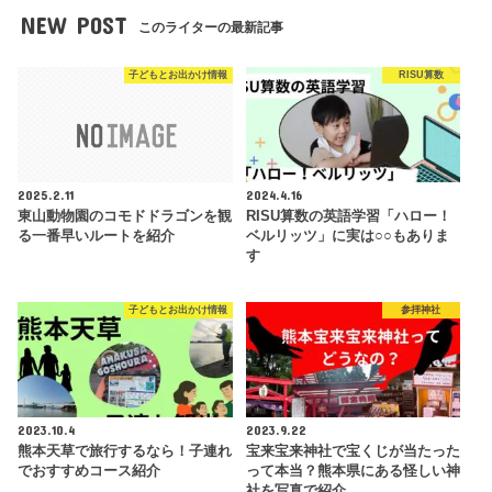
NEW POST
このライターの最新記事
子どもとお出かけ情報
RISU算数
2025.2.11
2024.4.16
東山動物園のコモドドラゴンを観
RISU算数の英語学習「ハロー！
る一番早いルートを紹介
ベルリッツ」に実は○○もありま
す
子どもとお出かけ情報
参拝神社
2023.10.4
2023.9.22
熊本天草で旅行するなら！子連れ
宝来宝来神社で宝くじが当たった
でおすすめコース紹介
って本当？熊本県にある怪しい神
社を写真で紹介