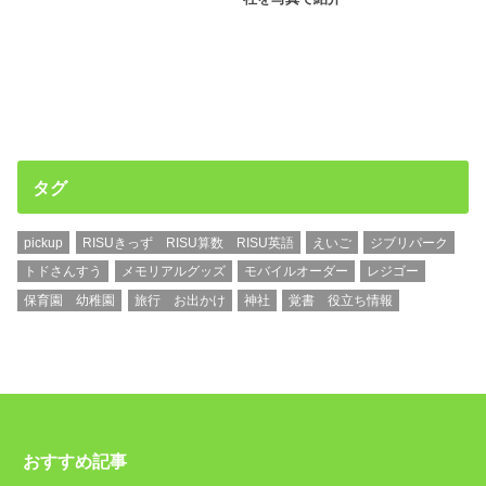
タグ
pickup
RISUきっず RISU算数 RISU英語
えいご
ジブリパーク
トドさんすう
メモリアルグッズ
モバイルオーダー
レジゴー
保育園 幼稚園
旅行 お出かけ
神社
覚書 役立ち情報
おすすめ記事