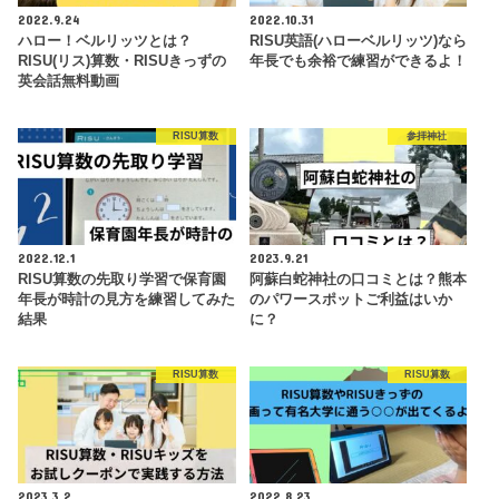
2022.9.24
2022.10.31
ハロー！ベルリッツとは？
RISU英語(ハローベルリッツ)なら
RISU(リス)算数・RISUきっずの
年長でも余裕で練習ができるよ！
英会話無料動画
RISU算数
参拝神社
2022.12.1
2023.9.21
RISU算数の先取り学習で保育園
阿蘇白蛇神社の口コミとは？熊本
年長が時計の見方を練習してみた
のパワースポットご利益はいか
結果
に？
RISU算数
RISU算数
2023.3.2
2022.8.23