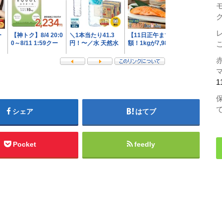
1
シェア
はてブ
Pocket
feedly