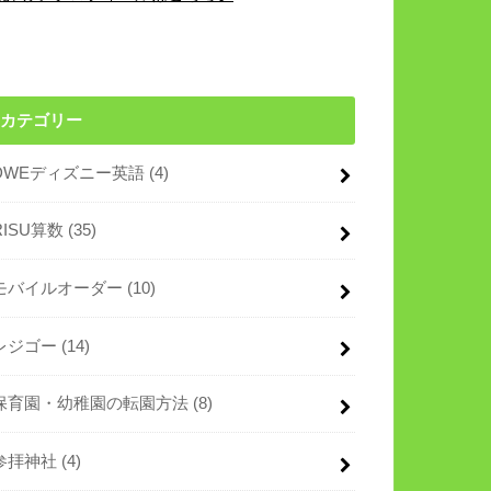
カテゴリー
DWEディズニー英語
(4)
RISU算数
(35)
モバイルオーダー
(10)
レジゴー
(14)
保育園・幼稚園の転園方法
(8)
参拝神社
(4)