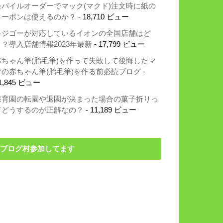
モバイルオーダーでマック(マクド)注文時に紙の
クーポンは使えるのか？
- 18,710 ビュー
レジゴーが対応しているイオンの全国店舗はど
こ？導入店舗情報2023年最新
- 17,799 ビュー
赤ちゃん筆(胎毛筆)を作って失敗して後悔したマ
マの赤ちゃん筆(胎毛筆)を作る前必読ブログ
-
1,845 ビュー
保育園の転園や退園が決まった場合の菓子折りっ
てどうするのが正解なの？
- 11,189 ビュー
ブログ村参加してます