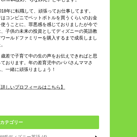
2018年に転職して、頑張ってお仕事してます。
昔はコンビニでペットボトルを買うくらいのお金
を使うことに、罪悪感を感じておりましたが今で
は、子供の未来の投資としてディズニーの英語教
材ワールドファミリーを購入するまで成長しまし
た。
８歳差で子育て中の生の声をお伝えできればと思
っております。年の差育児中のパパさんママさ
ん、一緒に頑張りましょう！
【詳しいプロフィールはこちら】
カテゴリー
DWEディズニー英語
(4)