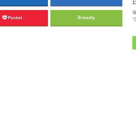
1
Pocket
feedly