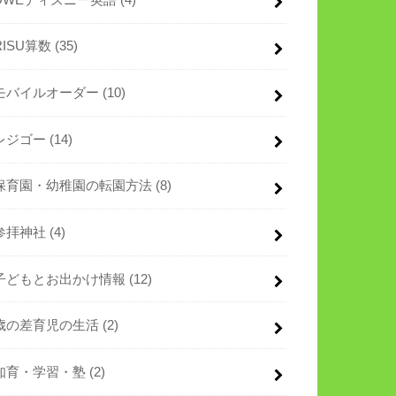
RISU算数
(35)
モバイルオーダー
(10)
レジゴー
(14)
保育園・幼稚園の転園方法
(8)
参拝神社
(4)
子どもとお出かけ情報
(12)
歳の差育児の生活
(2)
知育・学習・塾
(2)