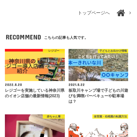
トップページへ
RECOMMEND
こちらの記事も人気です。
レジゴー
子どもとお出かけ情報
2022.8.20
2021.8.22
レジゴーを実施している神奈川県
板取川キャンプ場で子どもの川遊
のイオン店舗の最新情報(2023)
びを満喫バーベキューや駐車場
は？
赤ちゃん筆
保育園・幼稚園の転園方法