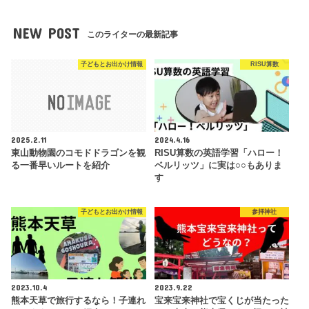
NEW POST
このライターの最新記事
子どもとお出かけ情報
RISU算数
2025.2.11
2024.4.16
東山動物園のコモドドラゴンを観
RISU算数の英語学習「ハロー！
る一番早いルートを紹介
ベルリッツ」に実は○○もありま
す
子どもとお出かけ情報
参拝神社
2023.10.4
2023.9.22
熊本天草で旅行するなら！子連れ
宝来宝来神社で宝くじが当たった