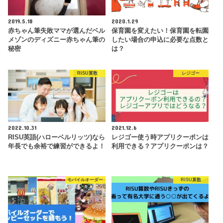
2019.5.18
2020.1.29
赤ちゃん筆失敗ママが選んだベル
保育園を変えたい！保育園を転園
メゾンのディズニー赤ちゃん筆の
したい場合の申込に必要な点数と
秘密
は？
RISU算数
レジゴー
2022.10.31
2021.12.6
RISU英語(ハローベルリッツ)なら
レジゴー使う時アプリクーポンは
年長でも余裕で練習ができるよ！
利用できる？アプリクーポンは？
モバイルオーダー
RISU算数