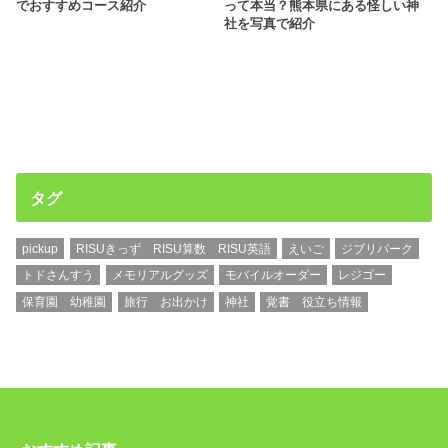
でおすすめコース紹介
って本当？熊本県にある怪しい神
社を写真で紹介
タグ
pickup
RISUきっず RISU算数 RISU英語
えいご
ジブリパーク
トドさんすう
メモリアルグッズ
モバイルオーダー
レジゴー
保育園 幼稚園
旅行 お出かけ
神社
覚書 役立ち情報