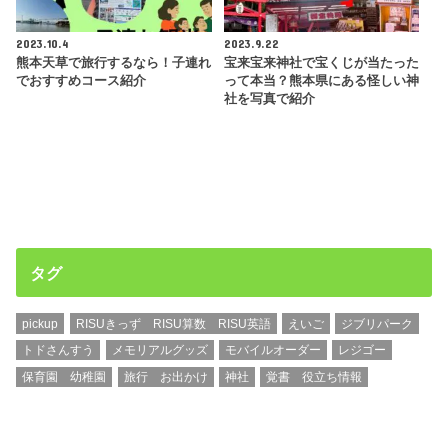
2023.10.4
2023.9.22
熊本天草で旅行するなら！子連れ
宝来宝来神社で宝くじが当たった
でおすすめコース紹介
って本当？熊本県にある怪しい神
社を写真で紹介
タグ
pickup
RISUきっず RISU算数 RISU英語
えいご
ジブリパーク
トドさんすう
メモリアルグッズ
モバイルオーダー
レジゴー
保育園 幼稚園
旅行 お出かけ
神社
覚書 役立ち情報