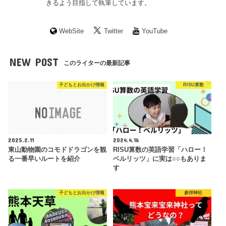
きるよう目指して執筆しています。
WebSite
Twitter
YouTube
NEW POST
このライターの最新記事
子どもとお出かけ情報
RISU算数
2025.2.11
2024.4.16
東山動物園のコモドドラゴンを観
RISU算数の英語学習「ハロー！
る一番早いルートを紹介
ベルリッツ」に実は○○もありま
す
子どもとお出かけ情報
参拝神社