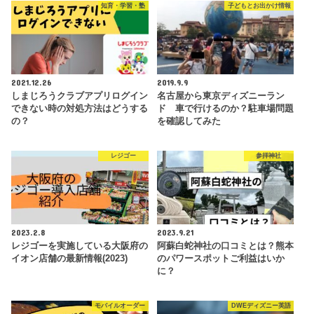
知育・学習・塾
子どもとお出かけ情報
2021.12.26
2019.9.9
しまじろうクラブアプリログイン
名古屋から東京ディズニーラン
できない時の対処方法はどうする
ド 車で行けるのか？駐車場問題
の？
を確認してみた
レジゴー
参拝神社
2023.2.8
2023.9.21
レジゴーを実施している大阪府の
阿蘇白蛇神社の口コミとは？熊本
イオン店舗の最新情報(2023)
のパワースポットご利益はいか
に？
モバイルオーダー
DWEディズニー英語