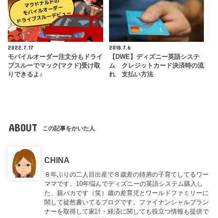
2022.7.17
2018.7.6
モバイルオーダー注文分もドライ
【DWE】ディズニー英語システ
ブスルーでマック(マクド)受け取
ム クレジットカード決済時の流
りできるよ♪
れ 支払い方法
ABOUT
この記事をかいた人
CHINA
８年ぶりの二人目出産で８歳差の姉弟の子育てしてるワー
ママです。10年悩んでディズニーの英語システム購入し
た、親バカです（笑）歳の差育児とワールドファミリーに
関して徒然書いてるブログです。ファイナンシャルプラン
ナーを取得して家計・経済に関しても役立つ情報も提供で