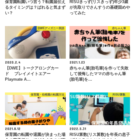
保育園転園いつ言う？転園届伝え
RISUきっず(リスきっず)年少3歳
るタイミングは？ばれると気まず
が先取りでさんすうの基礎固めや
い？
ってみた
DWEディズニー英語
赤ちゃん筆
2020.2.4
2021.1.23
【DWE】トークアロングカー
赤ちゃん筆(胎毛筆)を作って失敗
ド プレイメイトエアー
して後悔したママの赤ちゃん筆
Playmate A…
(胎毛筆)を…
保育園・幼稚園の転園方法
RISU算数
2021.8.12
2022.5.31
保育園の転園や退園が決まった場
RISU算数(リス算数)を年長の息子