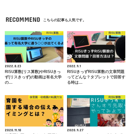
RECOMMEND
こちらの記事も人気です。
RISU算数
RISU算数
2022.8.23
2022.9.1
RISU算数(リス算数)やRISUきっ
RISUきっずRISU算数の文章問題
ず(リスきっず)の動画は有名大学
ってどんな？タブレットで回答す
の…
る時は…
保育園・幼稚園の転園方法
RISU算数
2020.11.10
2020.9.27