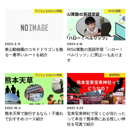
子どもとお出かけ情報
RISU算数
2025.2.11
2024.4.16
東山動物園のコモドドラゴンを観
RISU算数の英語学習「ハロー！
る一番早いルートを紹介
ベルリッツ」に実は○○もありま
す
子どもとお出かけ情報
参拝神社
2023.10.4
2023.9.22
熊本天草で旅行するなら！子連れ
宝来宝来神社で宝くじが当たった
でおすすめコース紹介
って本当？熊本県にある怪しい神
社を写真で紹介