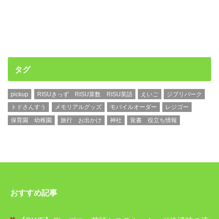
タグ
pickup
RISUきっず RISU算数 RISU英語
えいご
ジブリパーク
トドさんすう
メモリアルグッズ
モバイルオーダー
レジゴー
保育園 幼稚園
旅行 お出かけ
神社
覚書 役立ち情報
おすすめ記事