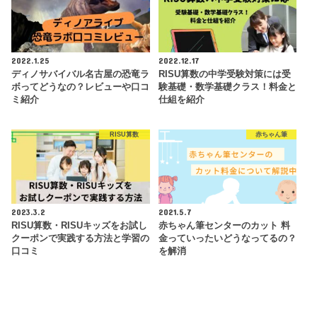
2022.1.25
2022.12.17
ディノサバイバル名古屋の恐竜ラ
RISU算数の中学受験対策には受
ボってどうなの？レビューや口コ
験基礎・数学基礎クラス！料金と
ミ紹介
仕組を紹介
RISU算数
赤ちゃん筆
2023.3.2
2021.5.7
RISU算数・RISUキッズをお試し
赤ちゃん筆センターのカット 料
クーポンで実践する方法と学習の
金っていったいどうなってるの？
口コミ
を解消