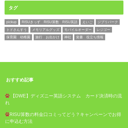
タグ
pickup
RISUきっず RISU算数 RISU英語
えいご
ジブリパーク
トドさんすう
メモリアルグッズ
モバイルオーダー
レジゴー
保育園 幼稚園
旅行 お出かけ
神社
覚書 役立ち情報
おすすめ記事
【DWE】ディズニー英語システム カード決済時の流
れ
RISU算数の料金口コミってどう？キャンペーンでお得
に申込む方法