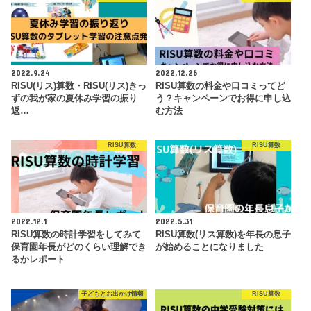
2022.9.24
2022.12.26
RISU(リス)算数・RISU(リス)きっ
RISU算数の料金や口コミってど
ずの我が家の夏休み学習の振り
う？キャンペーンでお得に申し込
返…
む方法
RISU算数
RISU算数
2022.12.1
2022.5.31
RISU算数の時計学習をしてみて
RISU算数(リス算数)を年長の息子
保育園年長がどのくらい理解でき
が始めることになりました
るかレポート
子どもとお出かけ情報
RISU算数