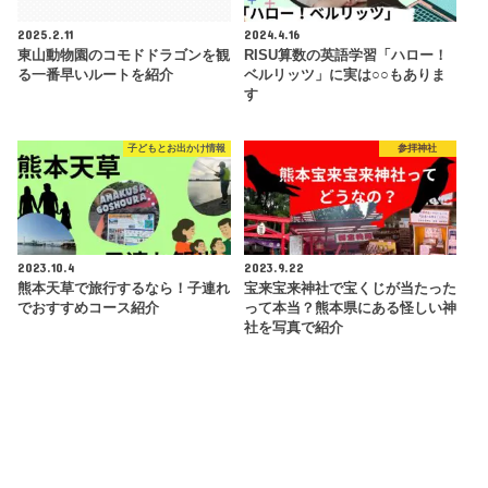
2025.2.11
2024.4.16
東山動物園のコモドドラゴンを観
RISU算数の英語学習「ハロー！
る一番早いルートを紹介
ベルリッツ」に実は○○もありま
す
子どもとお出かけ情報
参拝神社
2023.10.4
2023.9.22
熊本天草で旅行するなら！子連れ
宝来宝来神社で宝くじが当たった
でおすすめコース紹介
って本当？熊本県にある怪しい神
社を写真で紹介