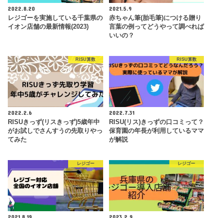
2022.8.20
2021.5.9
レジゴーを実施している千葉県の
赤ちゃん筆(胎毛筆)につける贈り
イオン店舗の最新情報(2023)
言葉の例ってどうやって調べれば
いいの？
RISU算数
RISU算数
2022.2.6
2022.7.31
RISUきっず(リスきっず)5歳年中
RISU(リス)きっずの口コミって？
がお試しでさんすうの先取りやっ
保育園の年長が利用しているママ
てみた
が解説
レジゴー
レジゴー
2021.8.19
2023.2.9