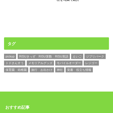
タグ
pickup
RISUきっず RISU算数 RISU英語
えいご
ジブリパーク
トドさんすう
メモリアルグッズ
モバイルオーダー
レジゴー
保育園 幼稚園
旅行 お出かけ
神社
覚書 役立ち情報
おすすめ記事