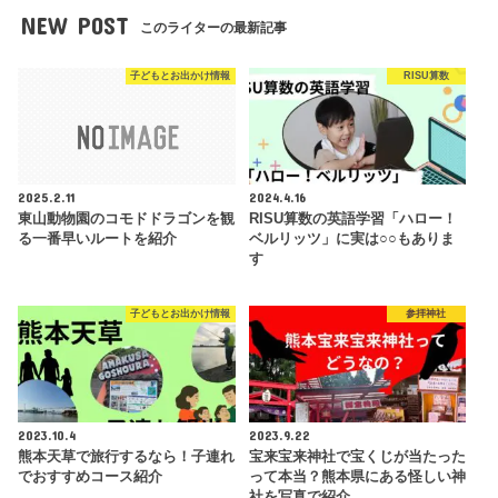
NEW POST
このライターの最新記事
子どもとお出かけ情報
RISU算数
2025.2.11
2024.4.16
東山動物園のコモドドラゴンを観
RISU算数の英語学習「ハロー！
る一番早いルートを紹介
ベルリッツ」に実は○○もありま
す
子どもとお出かけ情報
参拝神社
2023.10.4
2023.9.22
熊本天草で旅行するなら！子連れ
宝来宝来神社で宝くじが当たった
でおすすめコース紹介
って本当？熊本県にある怪しい神
社を写真で紹介