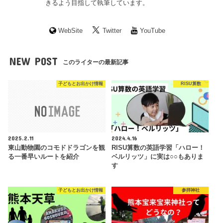
きるよう目指して執筆しています。
WebSite
Twitter
YouTube
NEW POST
このライターの最新記事
子どもとお出かけ情報
RISU算数
2025.2.11
2024.4.16
東山動物園のコモドドラゴンを観
RISU算数の英語学習「ハロー！
る一番早いルートを紹介
ベルリッツ」に実は○○もありま
す
子どもとお出かけ情報
参拝神社