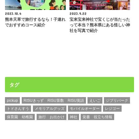
2023.10.4
2023.9.22
熊本天草で旅行するなら！子連れ
宝来宝来神社で宝くじが当たった
でおすすめコース紹介
って本当？熊本県にある怪しい神
社を写真で紹介
タグ
pickup
RISUきっず RISU算数 RISU英語
えいご
ジブリパーク
トドさんすう
メモリアルグッズ
モバイルオーダー
レジゴー
保育園 幼稚園
旅行 お出かけ
神社
覚書 役立ち情報