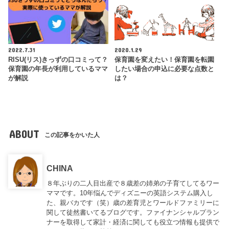
2022.7.31
2020.1.29
RISU(リス)きっずの口コミって？
保育園を変えたい！保育園を転園
保育園の年長が利用しているママ
したい場合の申込に必要な点数と
が解説
は？
ABOUT
この記事をかいた人
CHINA
８年ぶりの二人目出産で８歳差の姉弟の子育てしてるワー
ママです。10年悩んでディズニーの英語システム購入し
た、親バカです（笑）歳の差育児とワールドファミリーに
関して徒然書いてるブログです。ファイナンシャルプラン
ナーを取得して家計・経済に関しても役立つ情報も提供で