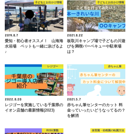
子どもとお出かけ情報
子どもとお出かけ情報
2019.8.7
2021.8.22
愛知・初心者オススメ！ 山海海
板取川キャンプ場で子どもの川遊
水浴場 ペットも一緒に泳げるよ
びを満喫バーベキューや駐車場
♪
は？
レジゴー
赤ちゃん筆
2022.8.20
2021.5.7
レジゴーを実施している千葉県の
赤ちゃん筆センターのカット 料
イオン店舗の最新情報(2023)
金っていったいどうなってるの？
を解消
RISU算数
保育園・幼稚園の転園方法