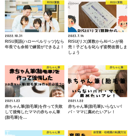
RISU算数
RISU算数
2022.10.31
2023.7.14
RISU英語(ハローベルリッツ)なら
RISU(リス)算数からAIペンが発
年長でも余裕で練習ができるよ！
売！子どもを叱らず姿勢改善しま
しょう
赤ちゃん筆
赤ちゃん筆
2021.1.23
2021.1.22
赤ちゃん筆(胎毛筆)を作って失敗
赤ちゃん筆(胎毛筆)いらないパ
して後悔したママの赤ちゃん筆
パ・ママに薦めたいアレ！
(胎毛筆)を…
赤ちゃん筆
保育園・幼稚園の転園方法