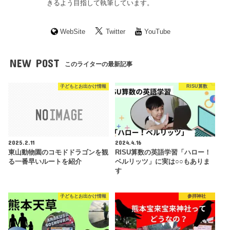
きるよう目指して執筆しています。
WebSite
Twitter
YouTube
NEW POST
このライターの最新記事
子どもとお出かけ情報
RISU算数
2025.2.11
2024.4.16
東山動物園のコモドドラゴンを観
RISU算数の英語学習「ハロー！
る一番早いルートを紹介
ベルリッツ」に実は○○もありま
す
子どもとお出かけ情報
参拝神社