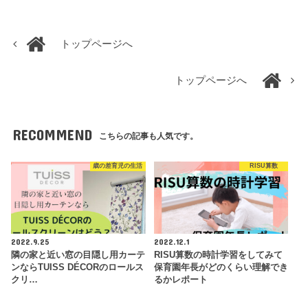
トップページへ
トップページへ
RECOMMEND
こちらの記事も人気です。
歳の差育児の生活
RISU算数
2022.9.25
2022.12.1
隣の家と近い窓の目隠し用カーテ
RISU算数の時計学習をしてみて
ンならTUISS DÉCORのロールス
保育園年長がどのくらい理解でき
クリ…
るかレポート