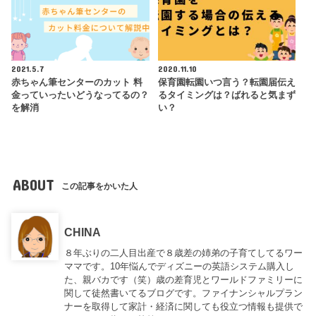
2021.5.7
2020.11.10
赤ちゃん筆センターのカット 料
保育園転園いつ言う？転園届伝え
金っていったいどうなってるの？
るタイミングは？ばれると気まず
を解消
い？
ABOUT
この記事をかいた人
CHINA
８年ぶりの二人目出産で８歳差の姉弟の子育てしてるワー
ママです。10年悩んでディズニーの英語システム購入し
た、親バカです（笑）歳の差育児とワールドファミリーに
関して徒然書いてるブログです。ファイナンシャルプラン
ナーを取得して家計・経済に関しても役立つ情報も提供で