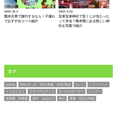
2023.10.4
2023.9.22
熊本天草で旅行するなら！子連れ
宝来宝来神社で宝くじが当たった
でおすすめコース紹介
って本当？熊本県にある怪しい神
社を写真で紹介
タグ
pickup
RISUきっず RISU算数 RISU英語
えいご
ジブリパーク
トドさんすう
メモリアルグッズ
モバイルオーダー
レジゴー
保育園 幼稚園
旅行 お出かけ
神社
覚書 役立ち情報