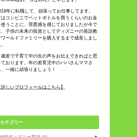
2018年に転職して、頑張ってお仕事してます。
昔はコンビニでペットボトルを買うくらいのお金
を使うことに、罪悪感を感じておりましたが今で
は、子供の未来の投資としてディズニーの英語教
材ワールドファミリーを購入するまで成長しまし
た。
８歳差で子育て中の生の声をお伝えできればと思
っております。年の差育児中のパパさんママさ
ん、一緒に頑張りましょう！
【詳しいプロフィールはこちら】
カテゴリー
DWEディズニー英語
(4)