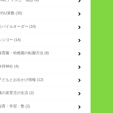
RISU算数
(35)
モバイルオーダー
(10)
レジゴー
(14)
保育園・幼稚園の転園方法
(8)
参拝神社
(4)
子どもとお出かけ情報
(12)
歳の差育児の生活
(2)
知育・学習・塾
(2)