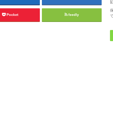
1
Pocket
feedly