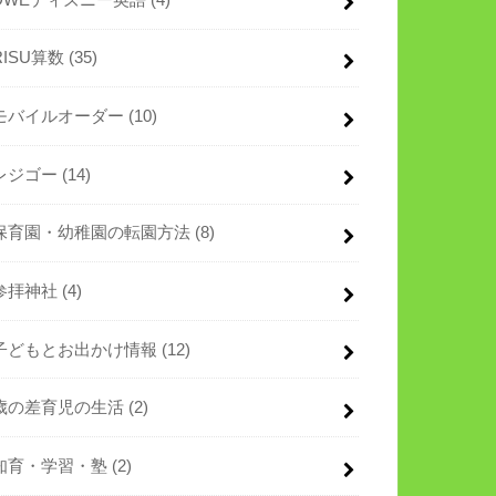
RISU算数
(35)
モバイルオーダー
(10)
レジゴー
(14)
保育園・幼稚園の転園方法
(8)
参拝神社
(4)
子どもとお出かけ情報
(12)
歳の差育児の生活
(2)
知育・学習・塾
(2)