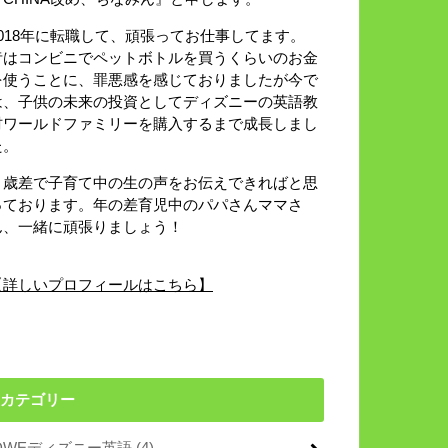
2018年に転職して、頑張ってお仕事してます。
昔はコンビニでペットボトルを買うくらいのお金
を使うことに、罪悪感を感じておりましたが今で
は、子供の未来の投資としてディズニーの英語教
材ワールドファミリーを購入するまで成長しまし
た。
８歳差で子育て中の生の声をお伝えできればと思
っております。年の差育児中のパパさんママさ
ん、一緒に頑張りましょう！
【詳しいプロフィールはこちら】
カテゴリー
DWEディズニー英語
(4)