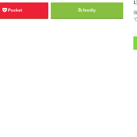
1
Pocket
feedly