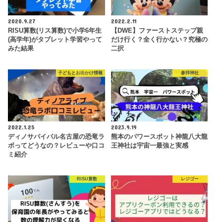
2020.9.27
2022.2.11
RISU算数(リス算数)で小学6年生
【DWE】ファーストステップ親
(高学年)がタブレット学習やって
だけ行く？全く行かない？究極の
みた結果
二択
子どもとお出かけ情報
参拝神社
2022.1.25
2023.9.19
ディノサバイバル名古屋の恐竜ラ
熊本のパワースポット神龍八大龍
ボってどうなの？レビューや口コ
王神社は宇宙一最強と実感
ミ紹介
RISU算数
レジゴー