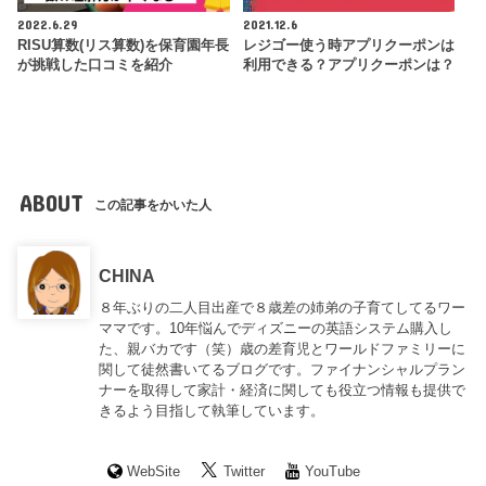
2022.6.29
2021.12.6
RISU算数(リス算数)を保育園年長
レジゴー使う時アプリクーポンは
が挑戦した口コミを紹介
利用できる？アプリクーポンは？
ABOUT
この記事をかいた人
CHINA
８年ぶりの二人目出産で８歳差の姉弟の子育てしてるワー
ママです。10年悩んでディズニーの英語システム購入し
た、親バカです（笑）歳の差育児とワールドファミリーに
関して徒然書いてるブログです。ファイナンシャルプラン
ナーを取得して家計・経済に関しても役立つ情報も提供で
きるよう目指して執筆しています。
WebSite
Twitter
YouTube