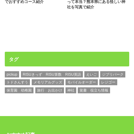
でおすすめコース紹介
って本当？熊本県にある怪しい神
社を写真で紹介
タグ
pickup
RISUきっず RISU算数 RISU英語
えいご
ジブリパーク
トドさんすう
メモリアルグッズ
モバイルオーダー
レジゴー
保育園 幼稚園
旅行 お出かけ
神社
覚書 役立ち情報