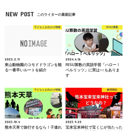
NEW POST
このライターの最新記事
子どもとお出かけ情報
RISU算数
2025.2.11
2024.4.16
東山動物園のコモドドラゴンを観
RISU算数の英語学習「ハロー！
る一番早いルートを紹介
ベルリッツ」に実は○○もありま
す
子どもとお出かけ情報
参拝神社
2023.10.4
2023.9.22
熊本天草で旅行するなら！子連れ
宝来宝来神社で宝くじが当たった