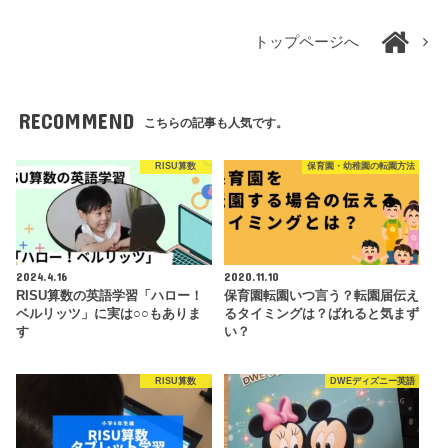
トップページへ
RECOMMEND
こちらの記事も人気です。
RISU算数
保育園・幼稚園の転園方法
2024.4.16
2020.11.10
RISU算数の英語学習「ハロー！
保育園転園いつ言う？転園届伝え
ベルリッツ」に実は○○もありま
るタイミングは？ばれると気まず
す
い？
RISU算数
DWEディズニー英語