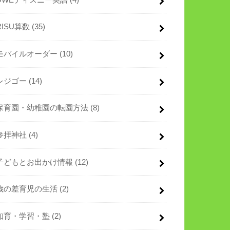
RISU算数
(35)
モバイルオーダー
(10)
レジゴー
(14)
保育園・幼稚園の転園方法
(8)
参拝神社
(4)
子どもとお出かけ情報
(12)
歳の差育児の生活
(2)
知育・学習・塾
(2)