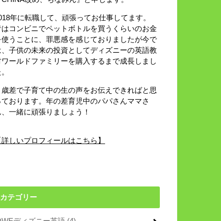
2018年に転職して、頑張ってお仕事してます。
昔はコンビニでペットボトルを買うくらいのお金
を使うことに、罪悪感を感じておりましたが今で
は、子供の未来の投資としてディズニーの英語教
材ワールドファミリーを購入するまで成長しまし
た。
８歳差で子育て中の生の声をお伝えできればと思
っております。年の差育児中のパパさんママさ
ん、一緒に頑張りましょう！
【詳しいプロフィールはこちら】
カテゴリー
DWEディズニー英語
(4)