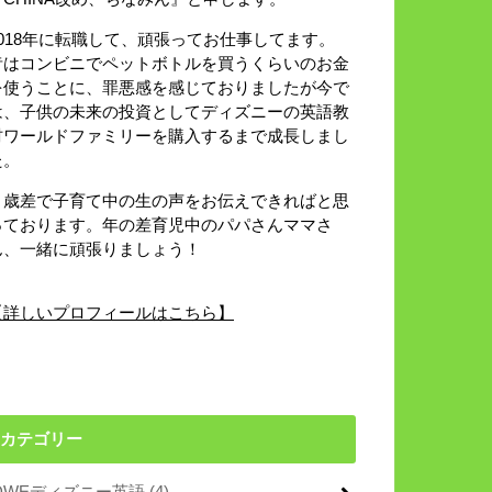
2018年に転職して、頑張ってお仕事してます。
昔はコンビニでペットボトルを買うくらいのお金
を使うことに、罪悪感を感じておりましたが今で
は、子供の未来の投資としてディズニーの英語教
材ワールドファミリーを購入するまで成長しまし
た。
８歳差で子育て中の生の声をお伝えできればと思
っております。年の差育児中のパパさんママさ
ん、一緒に頑張りましょう！
【詳しいプロフィールはこちら】
カテゴリー
DWEディズニー英語
(4)