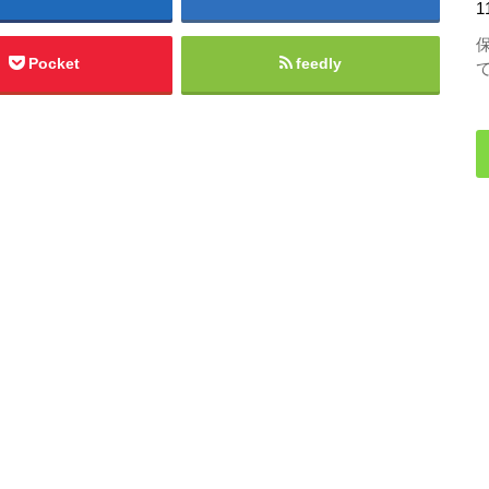
1
Pocket
feedly