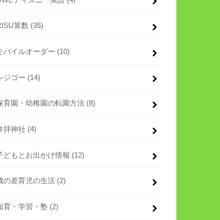
RISU算数
(35)
モバイルオーダー
(10)
レジゴー
(14)
保育園・幼稚園の転園方法
(8)
参拝神社
(4)
子どもとお出かけ情報
(12)
歳の差育児の生活
(2)
知育・学習・塾
(2)