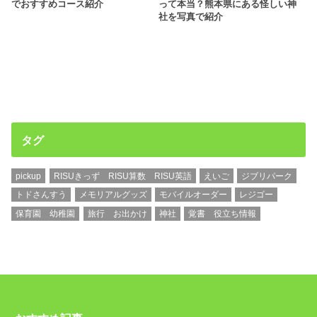
でおすすめコース紹介
って本当？熊本県にある怪しい神
社を写真で紹介
タグ
pickup
RISUきっず RISU算数 RISU英語
えいご
ジブリパーク
トドさんすう
メモリアルグッズ
モバイルオーダー
レジゴー
保育園 幼稚園
旅行 お出かけ
神社
覚書 役立ち情報