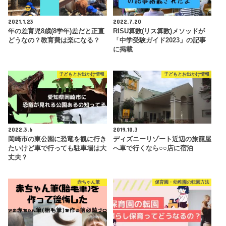
2021.1.23
2022.7.20
年の差育児8歳(8学年)差だと正直
RISU算数(リス算数)メソッドが
どうなの？教育費は楽になる？
「中学受験ガイド2023」の記事
に掲載
子どもとお出かけ情報
子どもとお出かけ情報
2022.3.6
2019.10.3
岡崎市の東公園に恐竜を観に行き
ディズニーリゾート近辺の旅籠屋
たいけど車で行っても駐車場は大
へ車で行くなら○○店に宿泊
丈夫？
赤ちゃん筆
保育園・幼稚園の転園方法