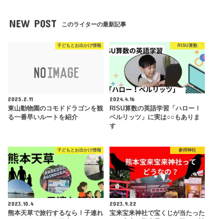
NEW POST
このライターの最新記事
子どもとお出かけ情報
RISU算数
2025.2.11
2024.4.16
東山動物園のコモドドラゴンを観
RISU算数の英語学習「ハロー！
る一番早いルートを紹介
ベルリッツ」に実は○○もありま
す
子どもとお出かけ情報
参拝神社
2023.10.4
2023.9.22
熊本天草で旅行するなら！子連れ
宝来宝来神社で宝くじが当たった