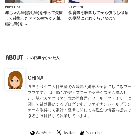
2021.1.23
2021.8.14
赤ちゃん筆(胎毛筆)を作って失敗
保育園を転園してから慣らし保育
して後悔したママの赤ちゃん筆
の期間はどれくらいなの？
(胎毛筆)を…
ABOUT
この記事をかいた人
CHINA
８年ぶりの二人目出産で８歳差の姉弟の子育てしてるワー
ママです。10年悩んでディズニーの英語システム購入し
た、親バカです（笑）歳の差育児とワールドファミリーに
関して徒然書いてるブログです。ファイナンシャルプラン
ナーを取得して家計・経済に関しても役立つ情報も提供で
きるよう目指して執筆しています。
WebSite
Twitter
YouTube