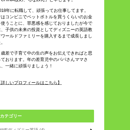
2018年に転職して、頑張ってお仕事してます。
昔はコンビニでペットボトルを買うくらいのお金
を使うことに、罪悪感を感じておりましたが今で
は、子供の未来の投資としてディズニーの英語教
材ワールドファミリーを購入するまで成長しまし
た。
８歳差で子育て中の生の声をお伝えできればと思
っております。年の差育児中のパパさんママさ
ん、一緒に頑張りましょう！
【詳しいプロフィールはこちら】
カテゴリー
DWEディズニー英語
(4)