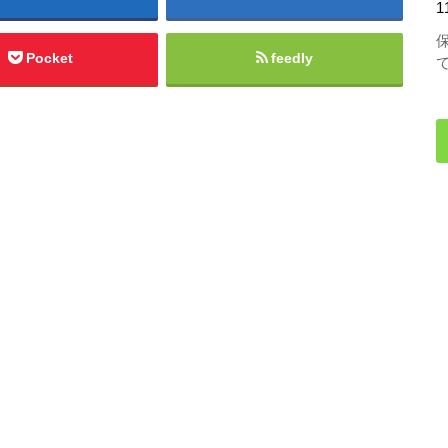
1
Pocket
feedly