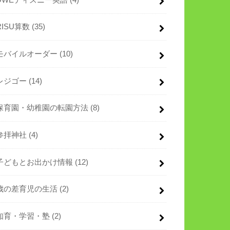
RISU算数
(35)
モバイルオーダー
(10)
レジゴー
(14)
保育園・幼稚園の転園方法
(8)
参拝神社
(4)
子どもとお出かけ情報
(12)
歳の差育児の生活
(2)
知育・学習・塾
(2)