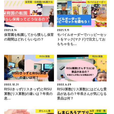
保育園・幼稚園の転園方法
モバイルオーダー
2021.8.14
2021.9.11
保育園を転園してから慣らし保育
モバイルオーダーでハッピーセッ
の期間はどれくらいなの？
トをマック(マクド)で注文してお
もちゃをも…
RISU算数
RISU算数
2022.12.31
2022.6.29
RISUきっず(リスきっず)とRISU
RISU算数(リス算数)にはどんな景
算数(リス算数)の違いは？年長の
品があるの？年長さんが気になる
息…
景品は何？
赤ちゃん筆
知育・学習・塾