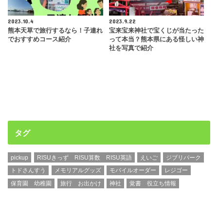
2023.10.4
2023.9.22
熊本天草で旅行するなら！子連れ
宝来宝来神社で宝くじが当たった
でおすすめコース紹介
って本当？熊本県にある怪しい神
社を写真で紹介
タグ
pickup
RISUきっず RISU算数 RISU英語
えいご
ジブリパーク
トドさんすう
メモリアルグッズ
モバイルオーダー
レジゴー
保育園 幼稚園
旅行 お出かけ
神社
覚書 役立ち情報