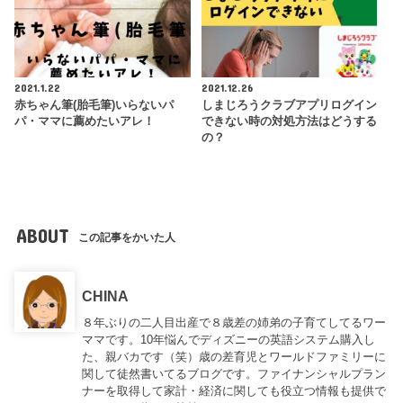
2021.1.22
2021.12.26
赤ちゃん筆(胎毛筆)いらないパ
しまじろうクラブアプリログイン
パ・ママに薦めたいアレ！
できない時の対処方法はどうする
の？
ABOUT
この記事をかいた人
CHINA
８年ぶりの二人目出産で８歳差の姉弟の子育てしてるワー
ママです。10年悩んでディズニーの英語システム購入し
た、親バカです（笑）歳の差育児とワールドファミリーに
関して徒然書いてるブログです。ファイナンシャルプラン
ナーを取得して家計・経済に関しても役立つ情報も提供で