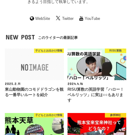
きるよう目指して執筆しています。
WebSite
Twitter
YouTube
NEW POST
このライターの最新記事
子どもとお出かけ情報
RISU算数
2025.2.11
2024.4.16
東山動物園のコモドドラゴンを観
RISU算数の英語学習「ハロー！
る一番早いルートを紹介
ベルリッツ」に実は○○もありま
す
子どもとお出かけ情報
参拝神社