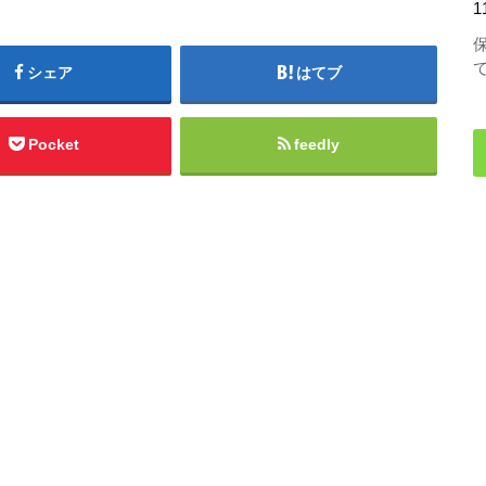
1
シェア
はてブ
Pocket
feedly