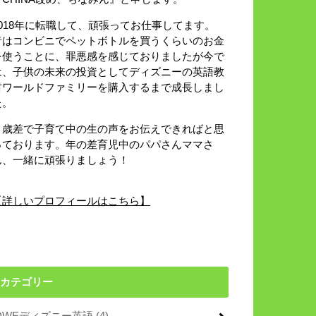
2018年に転職して、頑張ってお仕事してます。
昔はコンビニでペットボトルを買うくらいのお金
を使うことに、罪悪感を感じておりましたが今で
は、子供の未来の投資としてディズニーの英語教
材ワールドファミリーを購入するまで成長しまし
た。
８歳差で子育て中の生の声をお伝えできればと思
っております。年の差育児中のパパさんママさ
ん、一緒に頑張りましょう！
【詳しいプロフィールはこちら】
カテゴリー
DWEディズニー英語
(4)