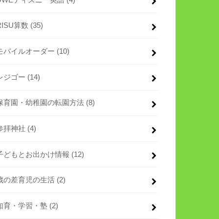
RISU算数
(35)
モバイルオーダー
(10)
レジゴー
(14)
保育園・幼稚園の転園方法
(8)
参拝神社
(4)
子どもとお出かけ情報
(12)
歳の差育児の生活
(2)
知育・学習・塾
(2)