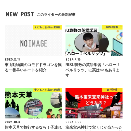
NEW POST
このライターの最新記事
子どもとお出かけ情報
RISU算数
2025.2.11
2024.4.16
東山動物園のコモドドラゴンを観
RISU算数の英語学習「ハロー！
る一番早いルートを紹介
ベルリッツ」に実は○○もありま
す
子どもとお出かけ情報
参拝神社
2023.10.4
2023.9.22
熊本天草で旅行するなら！子連れ
宝来宝来神社で宝くじが当たった