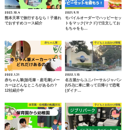
2023.10.4
2021.9.11
熊本天草で旅行するなら！子連れ
モバイルオーダーでハッピーセッ
でおすすめコース紹介
トをマック(マクド)で注文してお
もちゃをも…
赤ちゃん筆
子どもとお出かけ情報
2022.1.31
2022.1.15
赤ちゃん筆(胎毛筆・産毛筆)メー
名古屋からユニバーサルジャパン
カーはどんなところがあるの？
(USJ)に車に乗って日帰りで恐竜
12社紹介中
(ダイナ…
保育園・幼稚園の転園方法
子どもとお出かけ情報