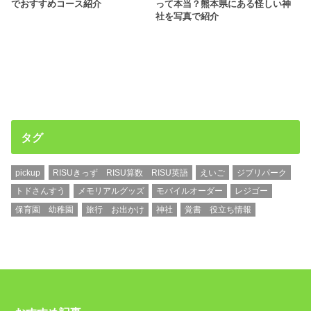
でおすすめコース紹介
って本当？熊本県にある怪しい神
社を写真で紹介
タグ
pickup
RISUきっず RISU算数 RISU英語
えいご
ジブリパーク
トドさんすう
メモリアルグッズ
モバイルオーダー
レジゴー
保育園 幼稚園
旅行 お出かけ
神社
覚書 役立ち情報