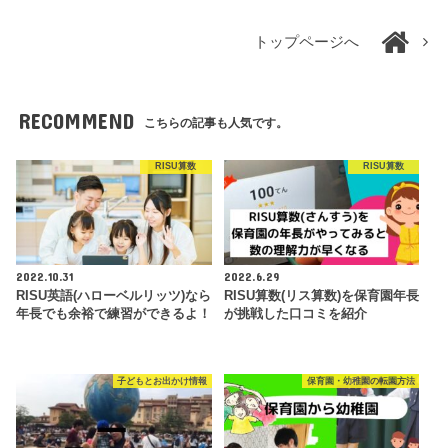
トップページへ
RECOMMEND
こちらの記事も人気です。
RISU算数
RISU算数
2022.10.31
2022.6.29
RISU英語(ハローベルリッツ)なら
RISU算数(リス算数)を保育園年長
年長でも余裕で練習ができるよ！
が挑戦した口コミを紹介
子どもとお出かけ情報
保育園・幼稚園の転園方法