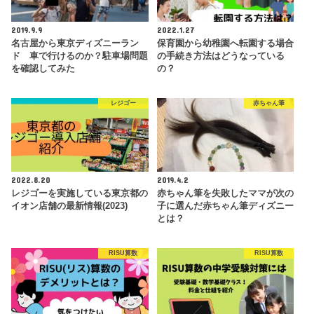
2019.9.9
2022.1.27
名古屋から東京ディズニーラン
保育園から幼稚園へ転園する場合
ド 車で行けるのか？駐車場問題
の手続き方法はどうなっている
を確認してみた
の？
レジゴー
赤ちゃん筆
2022.8.20
2019.4.2
レジゴーを実施している東京都の
赤ちゃん筆を失敗したママが次の
イオン店舗の最新情報(2023)
子に選んだ赤ちゃん筆ディズニー
とは？
RISU算数
RISU算数