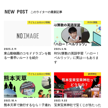
NEW POST
このライターの最新記事
子どもとお出かけ情報
RISU算数
2025.2.11
2024.4.16
東山動物園のコモドドラゴンを観
RISU算数の英語学習「ハロー！
る一番早いルートを紹介
ベルリッツ」に実は○○もありま
す
子どもとお出かけ情報
参拝神社
2023.10.4
2023.9.22
熊本天草で旅行するなら！子連れ
宝来宝来神社で宝くじが当たった