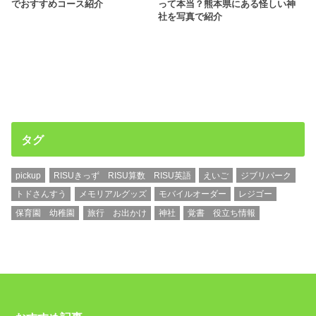
でおすすめコース紹介
って本当？熊本県にある怪しい神
社を写真で紹介
タグ
pickup
RISUきっず RISU算数 RISU英語
えいご
ジブリパーク
トドさんすう
メモリアルグッズ
モバイルオーダー
レジゴー
保育園 幼稚園
旅行 お出かけ
神社
覚書 役立ち情報