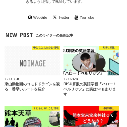
きるよう目指して執筆しています。
WebSite
Twitter
YouTube
NEW POST
このライターの最新記事
子どもとお出かけ情報
RISU算数
2025.2.11
2024.4.16
東山動物園のコモドドラゴンを観
RISU算数の英語学習「ハロー！
る一番早いルートを紹介
ベルリッツ」に実は○○もありま
す
子どもとお出かけ情報
参拝神社