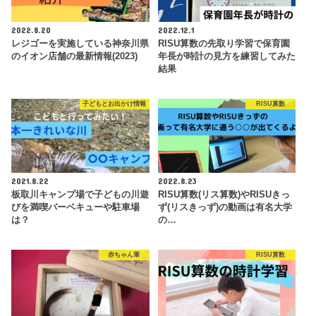
2022.8.20
2022.12.1
レジゴーを実施している神奈川県
RISU算数の先取り学習で保育園
のイオン店舗の最新情報(2023)
年長が時計の見方を練習してみた
結果
子どもとお出かけ情報
RISU算数
2021.8.22
2022.8.23
板取川キャンプ場で子どもの川遊
RISU算数(リス算数)やRISUきっ
びを満喫バーベキューや駐車場
ず(リスきっず)の動画は有名大学
は？
の…
赤ちゃん筆
RISU算数