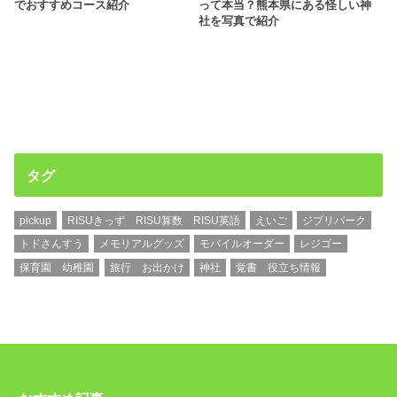
でおすすめコース紹介
って本当？熊本県にある怪しい神
社を写真で紹介
タグ
pickup
RISUきっず RISU算数 RISU英語
えいご
ジブリパーク
トドさんすう
メモリアルグッズ
モバイルオーダー
レジゴー
保育園 幼稚園
旅行 お出かけ
神社
覚書 役立ち情報