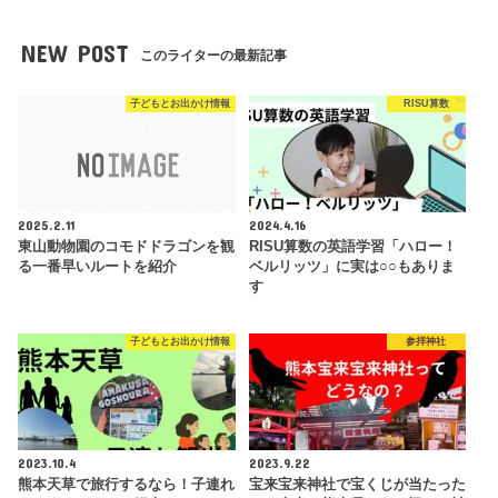
NEW POST
このライターの最新記事
子どもとお出かけ情報
RISU算数
2025.2.11
2024.4.16
東山動物園のコモドドラゴンを観
RISU算数の英語学習「ハロー！
る一番早いルートを紹介
ベルリッツ」に実は○○もありま
す
子どもとお出かけ情報
参拝神社
2023.10.4
2023.9.22
熊本天草で旅行するなら！子連れ
宝来宝来神社で宝くじが当たった